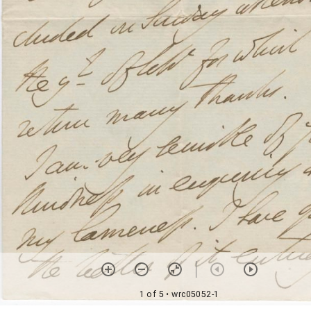
1 of 5
• wrc05052-1