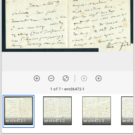
1 of 7
• wrc06472-1
wrc06472-1
wrc06472-2
wrc06472-3
wrc064