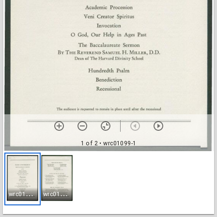
1 of 2
• wrc01099-1
w
rc01099-1
w
rc01099-2