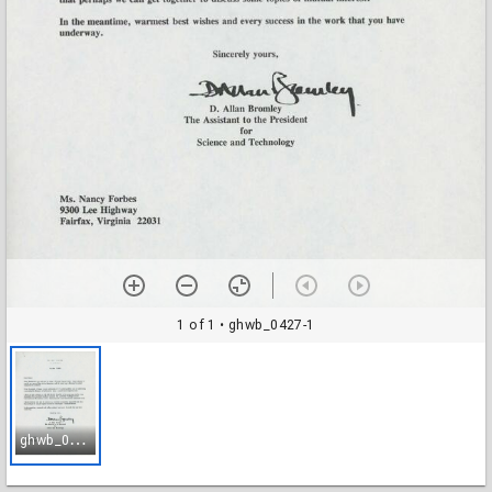
1 of 1
• ghwb_0427-1
g
hwb_0427-1