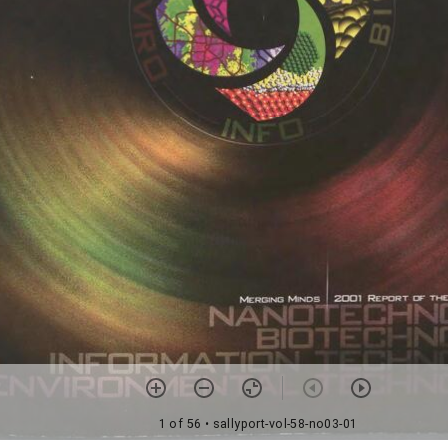
1 of 56
• sallyport-vol-58-no03-01