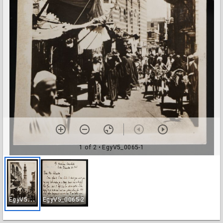
1 of 2
• EgyV5_0065-1
E
gyV5_0065-1
EgyV5_0065-2