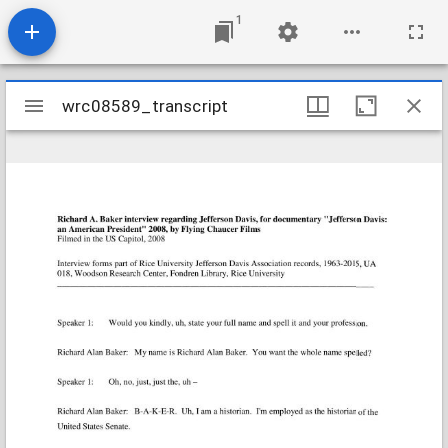
1
Mirador
wrc08589_transcript
wrc08589_transcript
viewer