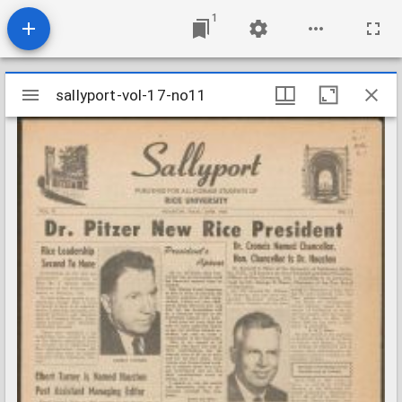
1
Mirador
sallyport-vol-17-no11
sallyport-vol-17-no11
viewer