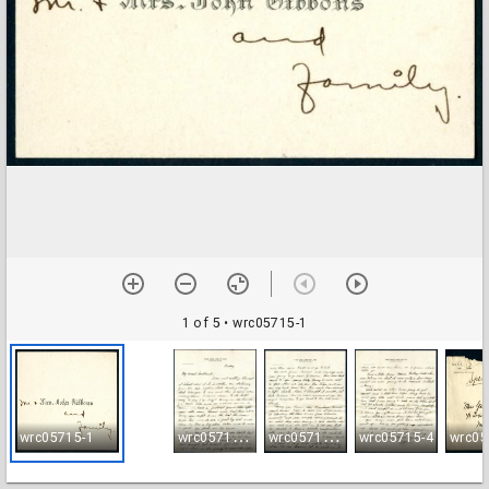
1 of 5
• wrc05715-1
w
rc05715-2
w
rc05715-3
wrc05715-1
wrc05715-4
wrc05