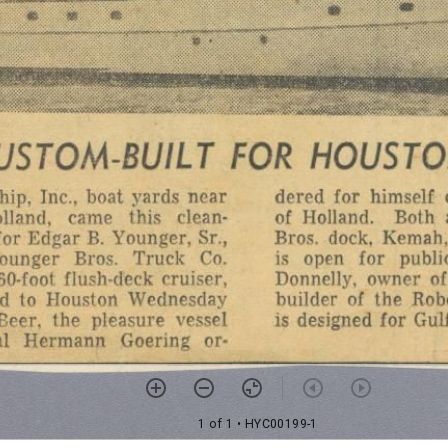
1 of 1
• HYC00199-1