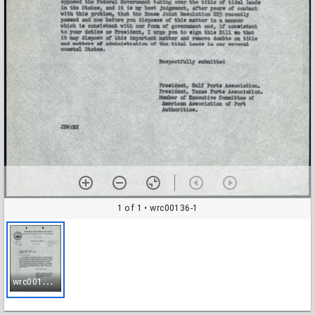
1 of 1
• wrc00136-1
w
rc00136-1